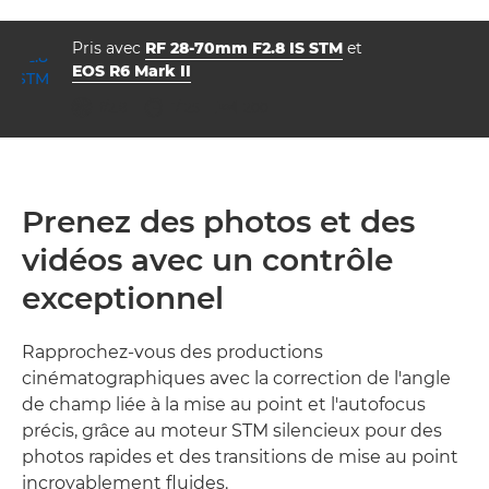
Pris avec
RF 28-70mm F2.8 IS STM
et
EOS R6 Mark II
ouverture
vitesse d'obturation
ISO



f/2.8
1/125
200
Prenez des photos et des
vidéos avec un contrôle
exceptionnel
Rapprochez-vous des productions
cinématographiques avec la correction de l'angle
de champ liée à la mise au point et l'autofocus
précis, grâce au moteur STM silencieux pour des
photos rapides et des transitions de mise au point
incroyablement fluides.