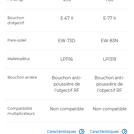
Bouchon
E-67 II
E-77 II
d'objectif
Pare-soleil
EW-73D
EW-83N
Mallette/étui
LP1116
LP1319
Bouchon arrière
Bouchon anti-
Bouchon anti-
poussière de
poussière de
l'objectif RF
l'objectif RF
Compatibilité
Non compatible
Non compatible
multiplicateurs
Caractéristiques
Caractéristiques

