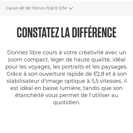
Canon RF 28-70mm F2.8 IS STM
Toggle breadcrumbs
Présentation
CONSTATEZ LA DIFFÉRENCE
Caractéristiques
Donnez libre cours à votre créativité avec un
Galerie
zoom compact, léger de haute qualité, idéal
pour les voyages, les portraits et les paysages.
Commentaires
Grâce à son ouverture rapide de f/2,8 et à son
stabilisateur d'image optique à 5,5 vitesses, il
Assistance
est idéal en basse lumière, tandis que son
étanchéité vous permet de l'utiliser au
quotidien.