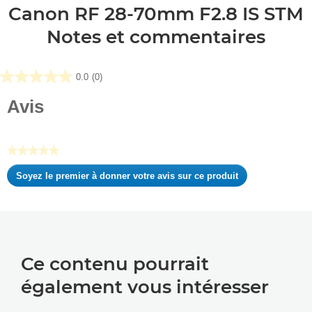
Canon RF 28-70mm F2.8 IS STM
Notes et commentaires
0.0
(0)
0.0
sur
Avis
5
étoiles.
★★★★★
Aucune
Soyez le premier à donner votre avis sur ce produit
valeur
.
de
Cette
notation
action
entraînera
l'ouverture
d'une
Ce contenu pourrait
boîte
également vous intéresser
de
dialogue.