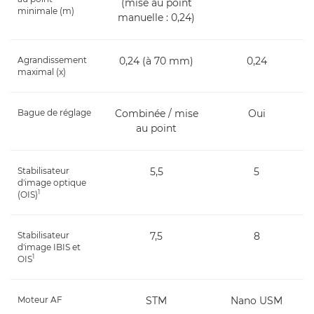
(mise au point
minimale (m)
manuelle : 0,24)
Agrandissement
0,24 (à 70 mm)
0,24
maximal (x)
Bague de réglage
Combinée / mise
Oui
au point
Stabilisateur
5,5
5
d'image optique
1
(OIS)
Stabilisateur
7,5
8
d'image IBIS et
1
OIS
Moteur AF
STM
Nano USM