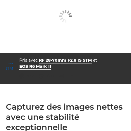
Pris avec
RF 28-70mm F2.8 IS STM
et
EOS R6 Mark II
ouverture
vitesse d'obturation
ISO



f/2.8
1/160
1250
Capturez des images nettes
avec une stabilité
exceptionnelle