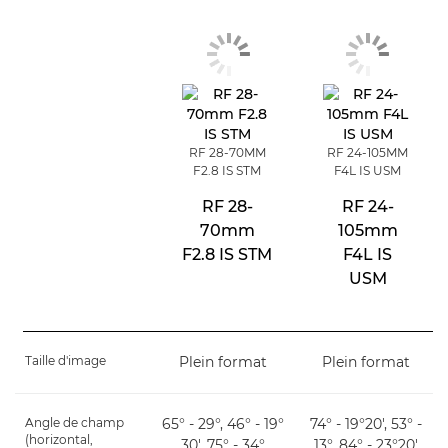
RF 28-70MM
RF 24-105MM
F2.8 IS STM
F4L IS USM
RF 28-
RF 24-
70mm
105mm
F2.8 IS STM
F4L IS
USM
Taille d'image
Plein format
Plein format
Angle de champ
65° - 29°, 46° - 19°
74° - 19°20', 53° -
(horizontal,
30', 75° - 34°
13°, 84° - 23°20'