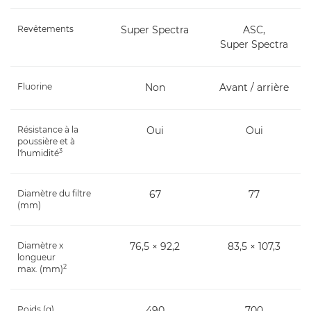
Revêtements
Super Spectra
ASC,
Super Spectra
Fluorine
Non
Avant / arrière
Résistance à la
Oui
Oui
poussière et à
3
l'humidité
Diamètre du filtre
67
77
(mm)
Diamètre x
76,5 × 92,2
83,5 × 107,3
longueur
2
max. (mm)
Poids (g)
490
700