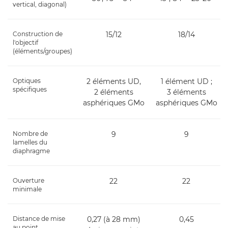
vertical, diagonal)
Construction de
15/12
18/14
l'objectif
(éléments/groupes)
Optiques
2 éléments UD,
1 élément UD ;
spécifiques
2 éléments
3 éléments
asphériques GMo
asphériques GMo
Nombre de
9
9
lamelles du
diaphragme
Ouverture
22
22
minimale
Distance de mise
0,27 (à 28 mm)
0,45
au point