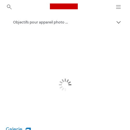
Canon Logo, back to ho
Objectifs pour appareil photo Canon
Bascul
Canon
Galerie
