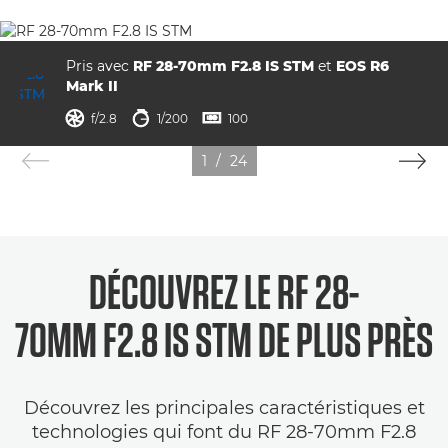
Pris avec
RF 28-70mm F2.8 IS STM
et
EOS R6
Mark II
ouverture
vitesse d'obturation
ISO



f/2.8
1/200
100
1
/
24
DÉCOUVREZ LE RF 28-
70MM F2.8 IS STM DE PLUS PRÈS
Découvrez les principales caractéristiques et
technologies qui font du RF 28-70mm F2.8