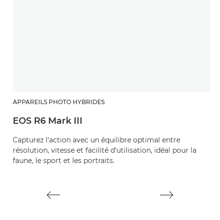
APPAREILS PHOTO HYBRIDES
O
EOS R6 Mark III
R
Capturez l'action avec un équilibre optimal entre
U
résolution, vitesse et facilité d'utilisation, idéal pour la
s
faune, le sport et les portraits.
v