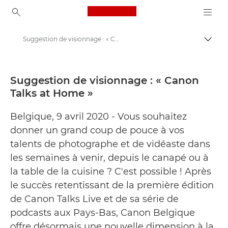
Canon Logo, back to ho
Suggestion de visionnage : « Canon Talks at Home » - Centre de presse Canon
Bascul
Canon
Presse
Suggestion de visionnage : « Canon
Talks at Home »
Communiqués de presse - Centre de presse Canon
Belgique, 9 avril 2020 - Vous souhaitez
donner un grand coup de pouce à vos
talents de photographe et de vidéaste dans
les semaines à venir, depuis le canapé ou à
la table de la cuisine ? C'est possible ! Après
le succès retentissant de la première édition
de Canon Talks Live et de sa série de
podcasts aux Pays-Bas, Canon Belgique
offre désormais une nouvelle dimension à la