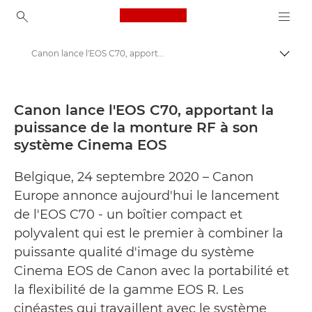
Canon Logo, back to ho
Canon lance l'EOS C70, apportant la puissance de la monture RF à son système Cinema EOS - Centre de presse Canon
Bascul
Canon
Presse
Canon lance l'EOS C70, apportant la
puissance de la monture RF à son
Communiqués de presse - Centre de presse Canon
système Cinema EOS
Belgique, 24 septembre 2020 – Canon
Europe annonce aujourd'hui le lancement
de l'EOS C70 - un boîtier compact et
polyvalent qui est le premier à combiner la
puissante qualité d'image du système
Cinema EOS de Canon avec la portabilité et
la flexibilité de la gamme EOS R. Les
cinéastes qui travaillent avec le système