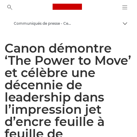
Canon Logo, back to ho
Communiqués de presse - Centre de presse Canon
Bascul
Canon
Canon démontre
Presse
‘The Power to Move’
et célèbre une
décennie de
leadership dans
l’impression jet
d’encre feuille à
feuille de