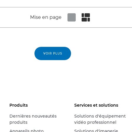
Mise en page
Set tiled view
Set masonry view
VOIR PLUS
Produits
Services et solutions
Dernières nouveautés
Solutions d'équipement
produits
vidéo professionnel
Appareils photo
Solutions d'imagerie