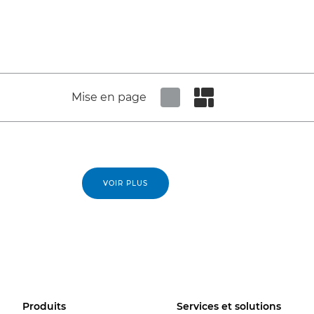
Mise en page
Set tiled view
Set masonry view
VOIR PLUS
Produits
Services et solutions