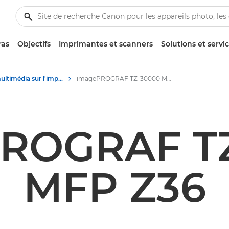
ras
Objectifs
Imprimantes et scanners
Solutions et servi
Contenu multimédia sur l'impression grand format - Centre de presse Canon
imagePROGRAF TZ-30000 MFP Z36
ROGRAF T
MFP Z36