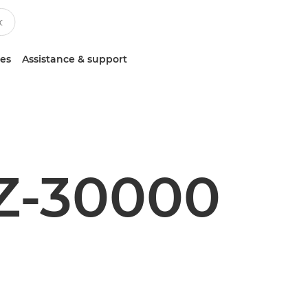
ces
Assistance & support
Z-30000