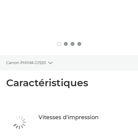
Canon PIXMA G1520
Toggle breadcrumbs
Présentation
Caractéristiques
Caractéristiques
Assistance
Vitesses d'impression
ACHETER DE L'ENCRE