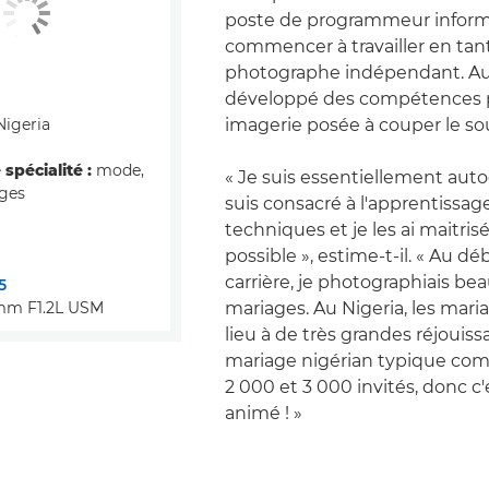
poste de programmeur inform
commencer à travailler en tan
photographe indépendant. Aujo
développé des compétences p
Nigeria
imagerie posée à couper le sou
spécialité :
mode,
« Je suis essentiellement aut
ages
suis consacré à l'apprentissag
techniques et je les ai maitri
possible », estime-t-il. « Au d
carrière, je photographiais b
5
mm F1.2L USM
mariages. Au Nigeria, les mar
lieu à de très grandes réjouiss
mariage nigérian typique com
2 000 et 3 000 invités, donc c'
animé ! »