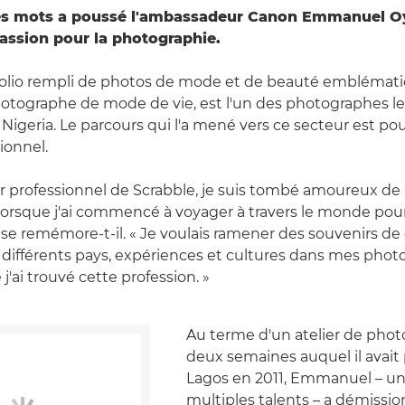
s mots a poussé l'ambassadeur Canon Emmanuel O
assion pour la photographie.
tfolio rempli de photos de mode et de beauté emblémati
ographe de mode de vie, est l'un des photographes les
 Nigeria. Le parcours qui l'a mené vers ce secteur est pou
ionnel.
r professionnel de Scrabble, je suis tombé amoureux de 
orsque j'ai commencé à voyager à travers le monde pour
, se remémore-t-il. « Je voulais ramener des souvenirs de
 différents pays, expériences et cultures dans mes photo
j'ai trouvé cette profession. »
Au terme d'un atelier de pho
deux semaines auquel il avait 
Lagos en 2011, Emmanuel – 
multiples talents – a démissi