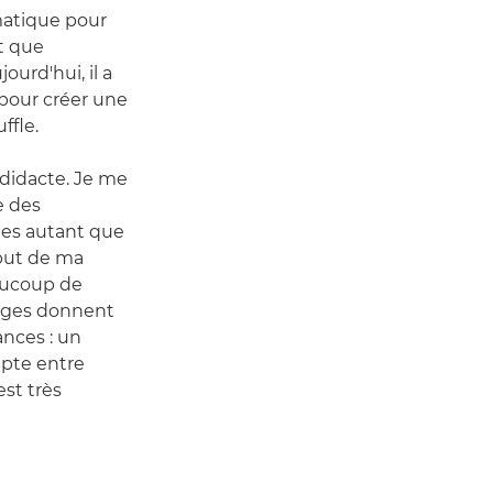
atique pour
t que
urd'hui, il a
our créer une
ffle.
odidacte. Je me
e des
sées autant que
ébut de ma
eaucoup de
iages donnent
ances : un
pte entre
est très