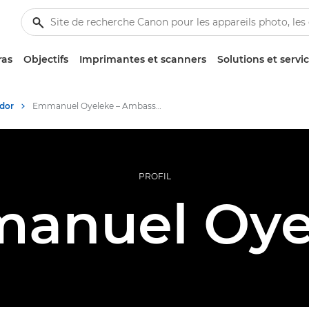
ras
Objectifs
Imprimantes et scanners
Solutions et servi
dor
Emmanuel Oyeleke – Ambassadeurs Canon
PROFIL
anuel Oye