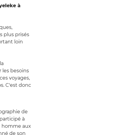
yeleke à
ques,
 plus prisés
rtant loin
la
 les besoins
 ces voyages,
s. C'est donc
tographie de
participé à
un homme aux
onné de son