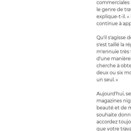
commerciales e
le genre de trav
explique-t-il. «
continue à app
Qu'il s'agisse
s'est taillé la
m'ennuie très f
d'une manière d
cherche à obten
deux ou six mo
un seul. »
Aujourd'hui, s
magazines nigé
beauté et de m
souhaite donne
accordez toujo
que votre trava