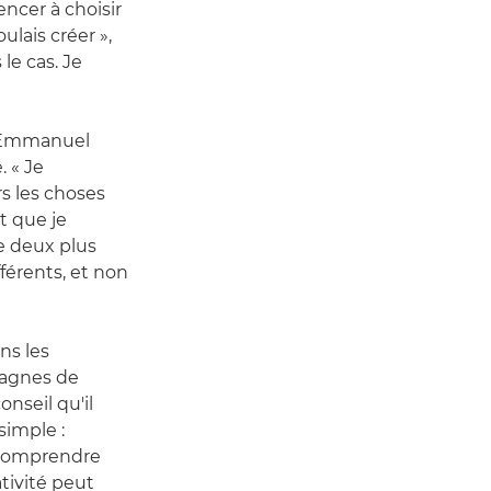
ncer à choisir
ulais créer »,
 le cas. Je
, Emmanuel
. « Je
rs les choses
at que je
re deux plus
férents, et non
ns les
mpagnes de
nseil qu'il
simple :
i comprendre
ativité peut