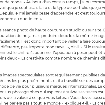
t de mode. « Au bout d'un certain temps, j'ai pu comme
ail que je souhaitais faire et le type de portfolio que je vo
 Depuis, je n'ai jamais cessé d'apprendre, et c'est toujours
rendre au quotidien. »
 de séance photo de haute couture en studio ou sur site
 réputation de ne jamais produire deux fois la même image
acilement. Il est donc important de veiller à faire toujou
ifférente, peu importe mon travail », dit-il. « Si le résult
ir est le chiffre 4, pour moi, l'opération à poser peut êt
ins deux ». La créativité compte nombre de chemins dif
es images spectaculaires sont régulièrement publiées da
rians les plus proéminents, et il a travaillé sur des ca
ode de vie pour plusieurs marques internationales. Le co
r aux photographes qui aspirent à suivre ses traces est 
urs de la valeur à ce que vous faites. « Vous devez auss
il ne parlera pas à tout le monde », explique-t-il. « La cré