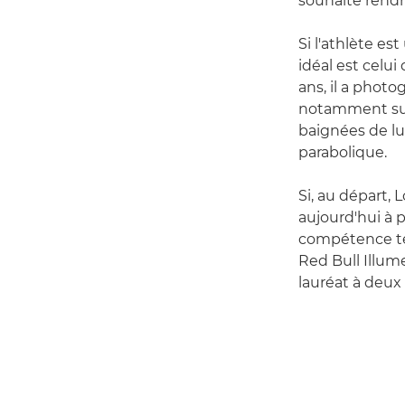
souhaite rend
Si l'athlète es
idéal est celui
ans, il a phot
notamment sur 
baignées de lu
parabolique.
Si, au départ, 
aujourd'hui à 
compétence te
Red Bull Illum
lauréat à deux 