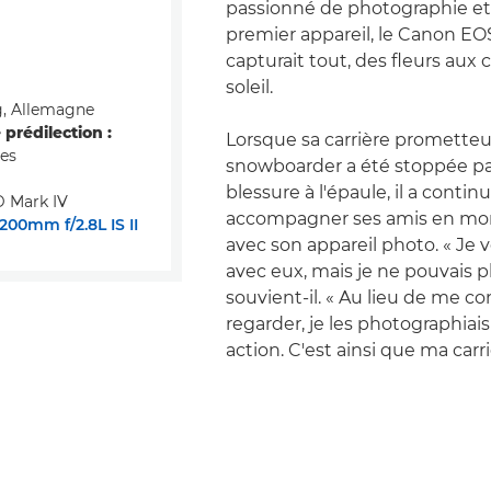
passionné de photographie e
premier appareil, le Canon EOS 
capturait tout, des fleurs aux
soleil.
g, Allemagne
prédilection :
Lorsque sa carrière promette
es
snowboarder a été stoppée pa
blessure à l'épaule, il a contin
 Mark IV
accompagner ses amis en mo
00mm f/2.8L IS II
avec son appareil photo. « Je v
avec eux, mais je ne pouvais pl
souvient-il. « Au lieu de me co
regarder, je les photographiais
action. C'est ainsi que ma carr