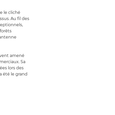
e le cliché
sus. Au fil des
ceptionnels,
forêts
 antenne
souvent amené
merciaux. Sa
es lors des
a été le grand