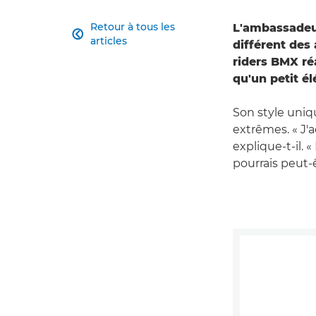
Retour à tous les
L'ambassadeu

articles
différent des
riders BMX ré
qu'un petit é
Son style uniq
extrêmes. « J'a
explique-t-il. 
pourrais peut-ê