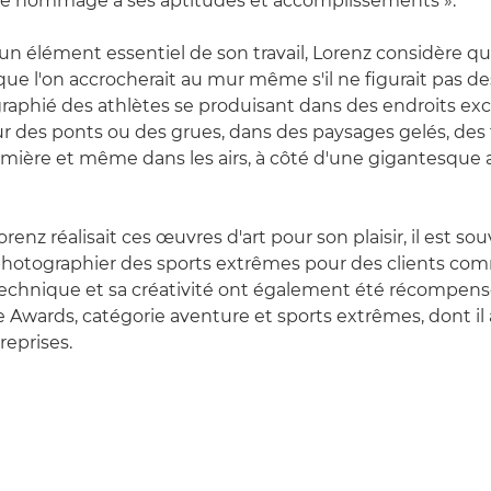
re hommage à ses aptitudes et accomplissements ».
t un élément essentiel de son travail, Lorenz considère qu
 que l'on accrocherait au mur même s'il ne figurait pas des
ographié des athlètes se produisant dans des endroits ex
des ponts ou des grues, dans des paysages gelés, des 
mière et même dans les airs, à côté d'une gigantesque
Lorenz réalisait ces œuvres d'art pour son plaisir, il est 
photographier des sports extrêmes pour des clients com
chnique et sa créativité ont également été récompensé
e Awards, catégorie aventure et sports extrêmes, dont il 
reprises.