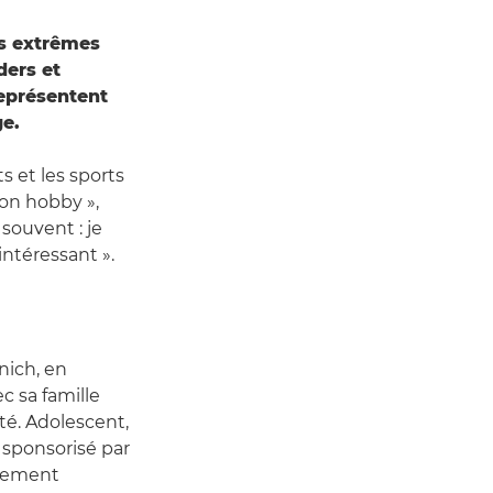
s extrêmes
ders et
représentent
ge.
 et les sports
mon hobby »,
 souvent : je
intéressant ».
nich, en
c sa famille
té. Adolescent,
t sponsorisé par
alement