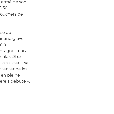
t armé de son
30, il
 couchers de
use de
r une grave
ué à
ntagne, mais
oulais être
us sauter », se
ntenter de les
 en pleine
ière a débuté ».