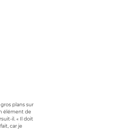
gros plans sur
 un élément de
it-il. « Il doit
it, car je