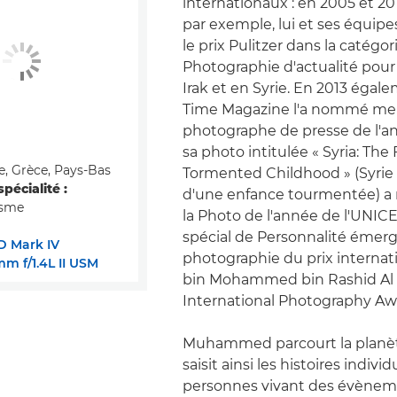
internationaux : en 2005 et 20
par exemple, lui et ses équip
le prix Pulitzer dans la catégor
Photographie d'actualité pour l
Irak et en Syrie. En 2013 égale
Time Magazine l'a nommé mei
photographe de presse de l'an
sa photo intitulée « Syria: The 
e, Grèce, Pays-Bas
Tormented Childhood » (Syrie :
pécialité :
d'une enfance tourmentée) a r
isme
la Photo de l'année de l'UNICEF
spécial de Personnalité émerg
D Mark IV
photographie du prix interna
m f/1.4L II USM
bin Mohammed bin Rashid A
International Photography Aw
Muhammed parcourt la planète
saisit ainsi les histoires indivi
personnes vivant des évènem