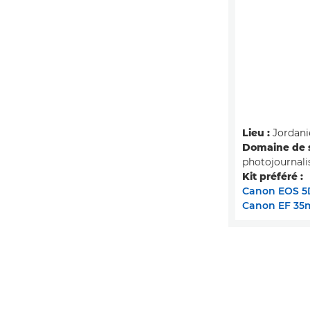
Lieu :
Jordani
Domaine de s
photojournal
Kit préféré :
Canon EOS 5
Canon EF 35m