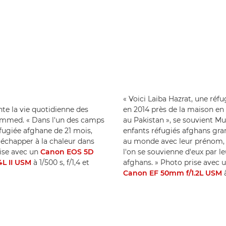
« Voici Laiba Hazrat, une réfug
te la vie quotidienne des
en 2014 près de la maison en 
uhammed. « Dans l'un des camps
au Pakistan », se souvient M
fugiée afghane de 21 mois,
enfants réfugiés afghans gra
 échapper à la chaleur dans
au monde avec leur prénom, le
rise avec un
Canon EOS 5D
l'on se souvienne d'eux par
4L II USM
à 1/500 s, f/1,4 et
afghans. » Photo prise avec 
Canon EF 50mm f/1.2L USM
à