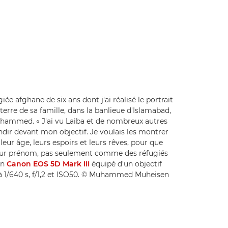
iée afghane de six ans dont j'ai réalisé le portrait
terre de sa famille, dans la banlieue d'Islamabad,
uhammed. « J'ai vu Laiba et de nombreux autres
ndir devant mon objectif. Je voulais les montrer
ur âge, leurs espoirs et leurs rêves, pour que
 leur prénom, pas seulement comme des réfugiés
un
Canon EOS 5D Mark III
équipé d'un objectif
 1/640 s, f/1,2 et ISO50. © Muhammed Muheisen