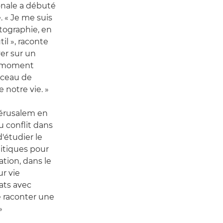
ionale a débuté
 « Je me suis
tographie, en
il », raconte
er sur un
n moment
rceau de
 notre vie. »
Jérusalem en
u conflit dans
d'étudier le
litiques pour
tion, dans le
ur vie
ats avec
e raconter une
»