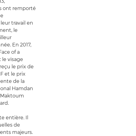
13,
es ont remporté
ie
eur travail en
ment, le
lleur
née. En 2017,
Face of a
 le visage
eçu le prix de
 et le prix
ente de la
tional Hamdan
l Maktoum
ard.
 entière. Il
duelles de
ents majeurs.