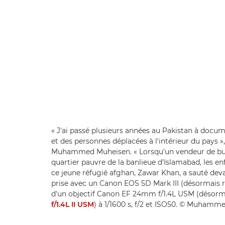
« J'ai passé plusieurs années au Pakistan à docume
et des personnes déplacées à l'intérieur du pays 
Muhammed Muheisen. « Lorsqu'un vendeur de bulles
quartier pauvre de la banlieue d'Islamabad, les en
ce jeune réfugié afghan, Zawar Khan, a sauté deva
prise avec un Canon EOS 5D Mark III (désormais 
d'un objectif Canon EF 24mm f/1.4L USM (désorm
f/1.4L II USM
) à 1/1600 s, f/2 et ISO50. © Muham