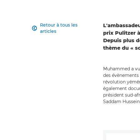
Retour à tous les
L'ambassadeu

articles
prix Pulitzer
Depuis plus de
thème du « so
Muhammed a vu pa
des évènements m
révolution yéméni
également docume
président sud-afr
Saddam Hussein