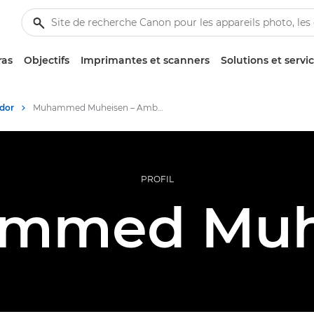
ras
Objectifs
Imprimantes et scanners
Solutions et servi
dor
Muhammed Muheisen – Ambassadeurs Canon
PROFIL
mmed Muh