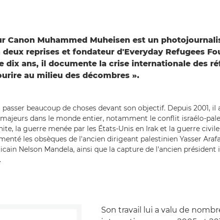
r Canon Muhammed Muheisen est un photojournalis
 à deux reprises et fondateur d'Everyday Refugees Fo
 dix ans, il documente la crise internationale des ré
urire au milieu des décombres ».
sser beaucoup de choses devant son objectif. Depuis 2001, il
ajeurs dans le monde entier, notamment le conflit israélo-pales
te, la guerre menée par les États-Unis en Irak et la guerre civile e
nté les obsèques de l'ancien dirigeant palestinien Yasser Arafat
icain Nelson Mandela, ainsi que la capture de l'ancien président 
.
Son travail lui a valu de nombr