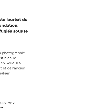
te lauréat du
undation.
fugiés sous le
 a photographié
tinien, la
n Syrie. Il a
 et de l'ancien
irakien
eux prix