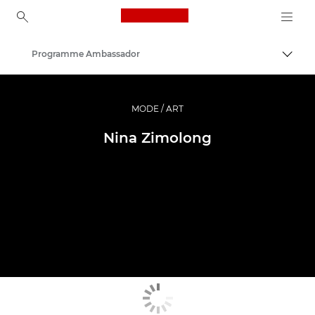
Canon Logo, back to ho
Programme Ambassador
Bascul
Canon
Vidéo et photographie professionnelles
MODE / ART
Nina Zimolong