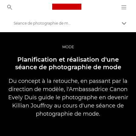
Canon Logo, back to ho
Séance de photographie de mode
Bascul
Canon
Vidéo et photographie professionnelles
MODE
Histoires
Planification et réalisation d'une
séance de photographie de mode
Du concept à la retouche, en passant par la
direction de modèle, l'Ambassadrice Canon
Evely Duis guide le photographe en devenir
Killian Jouffroy au cours d'une séance de
photographie de mode.