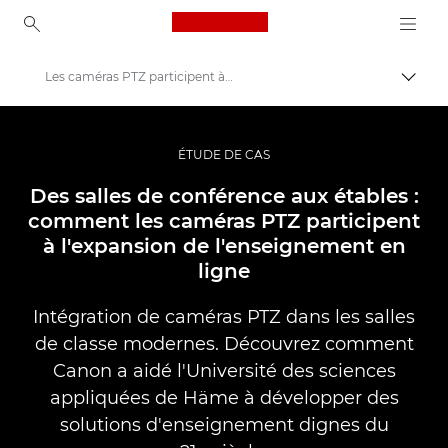
Canon Logo, back to ho
Les caméras PTZ participent à l'expansion de l'enseignement en ligne - Canon Europe
Bascul
Canon
Vidéo et photographie professionnelles
ÉTUDE DE CAS
Études de cas de solutions photo et vidéo professionnelles
Des salles de conférence aux étables :
comment les caméras PTZ participent
à l'expansion de l'enseignement en
ligne
Intégration de caméras PTZ dans les salles
de classe modernes. Découvrez comment
Canon a aidé l'Université des sciences
appliquées de Häme à développer des
solutions d'enseignement dignes du