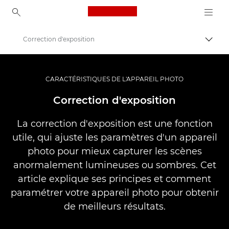
Canon Logo, back to ho
Correction d'exposition
Bascul
Canon
Vidéo et photographie professionnelles
CARACTÉRISTIQUES DE L'APPAREIL PHOTO
Banque d'informations : source d'informations sur la photographie
Correction d'exposition
La correction d'exposition est une fonction
utile, qui ajuste les paramètres d'un appareil
photo pour mieux capturer les scènes
anormalement lumineuses ou sombres. Cet
article explique ses principes et comment
paramétrer votre appareil photo pour obtenir
de meilleurs résultats.