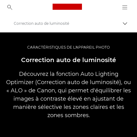
Canon Logo, back to ho
Correction auto de luminosité
Bascul
Canon
Vidéo et photographie professionnelles
CARACTÉRISTIQUES DE L'APPAREIL PHOTO
Banque d'informations : source d'informations sur la photographie
Correction auto de luminosité
Découvrez la fonction Auto Lighting
Optimizer (Correction auto de luminosité), ou
« ALO » de Canon, qui permet d'équilibrer les
images à contraste élevé en ajustant de
manière sélective les zones claires et les
zones sombres.