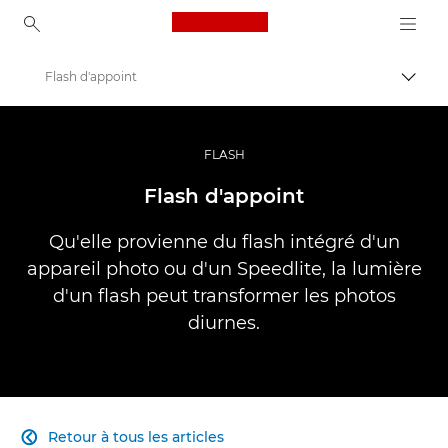
Canon Logo, back to ho
Flash d'appoint
Bascul
Canon
Vidéo et photographie professionnelles
FLASH
Banque d'informations : source d'informations sur la photographie
Flash d'appoint
Qu'elle provienne du flash intégré d'un
appareil photo ou d'un Speedlite, la lumière
d'un flash peut transformer les photos
diurnes.
Retour à tous les articles
