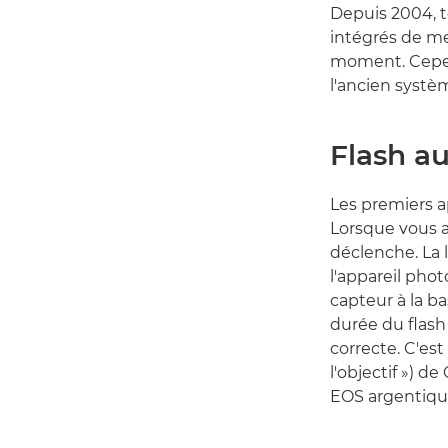
Depuis 2004, 
intégrés de me
moment. Cepend
l'ancien systè
Flash a
Les premiers ap
Lorsque vous a
déclenche. La l
l'appareil photo
capteur à la ba
durée du flash
correcte. C'est
l'objectif ») d
EOS argentiqu