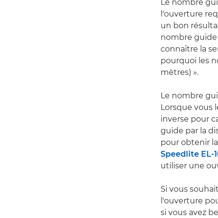
Le nombre guide
l'ouverture re
un bon résulta
nombre guide es
connaître la se
pourquoi les n
mètres) ».
Le nombre guid
Lorsque vous le
inverse pour ca
guide par la d
pour obtenir l
Speedlite EL-
utiliser une ou
Si vous souhai
l'ouverture po
si vous avez be