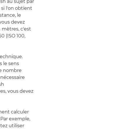
ash au sujet par
si l'on obtient
stance, le
, vous devez
n mètres, c'est
0 (ISO 100,
technique.
s le sens
 le nombre
 nécessaire
sh
tres, vous devez
ment calculer
. Par exemple,
ez utiliser