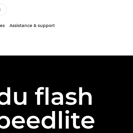
ces
Assistance & support
du flash
peedlite