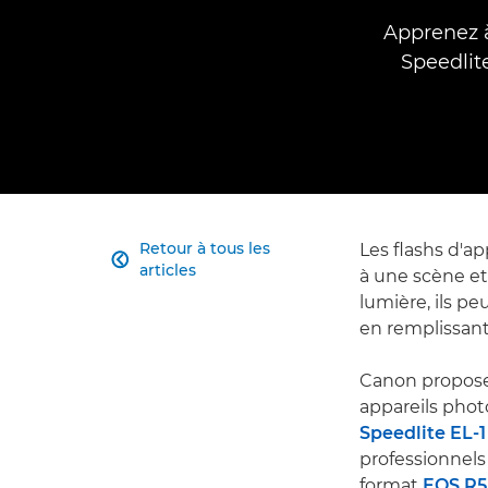
Apprenez à
Speedlit
Retour à tous les
Les flashs d'a

articles
à une scène et 
lumière, ils p
en remplissant 
Canon propos
appareils phot
Speedlite EL-1
professionnels
format
EOS R5