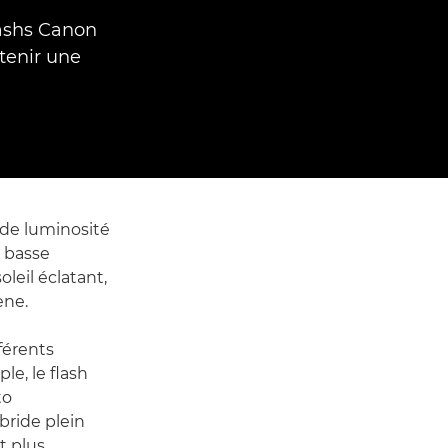
lashs Canon
tenir une
 de luminosité
n basse
leil éclatant,
ène.
férents
le, le flash
to
bride plein
t plus