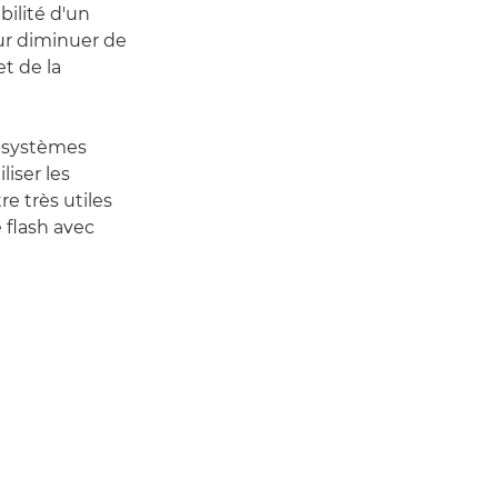
bilité d'un
our diminuer de
et de la
e systèmes
liser les
e très utiles
 flash avec