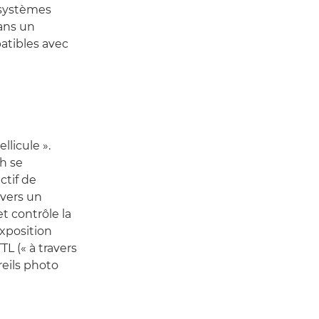
 systèmes
ans un
atibles avec
llicule ».
sh se
ctif de
e vers un
t contrôle la
exposition
L (« à travers
reils photo