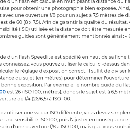
 d'un flash est calculé en multipliant la distance du fl
quise pour obtenir une photographie bien exposée. Ainsi, 
t avec une ouverture f/8 pour un sujet à 7,5 mètres de di
t de 60 (8 x 7,5). Afin de garantir la qualité du résultat
nsibilité (ISO) utilisée et la distance doit être mesurée e
ombres guides sont généralement mentionnés ainsi : « 6
e d'un flash Speedlite est spécifié en haut de sa fiche 
 connaissez, vous pouvez utiliser le calcul ci-dessus dan
lculer le réglage d'exposition correct. Il suffit de diviser
istance du sujet (en mètres) pour déterminer l'ouverture
a bonne exposition. Par exemple, le nombre guide du fla
100
est 26 (ISO 100, mètres), donc si le sujet est à 6,5 mè
verture de f/4 (26/6,5) à ISO 100.
tez utiliser une valeur ISO différente, vous devez simple
ur une sensibilité ISO 100, puis l'ajuster en conséquence
soin d'une ouverture f/8 à ISO 100, mais que vous souhait