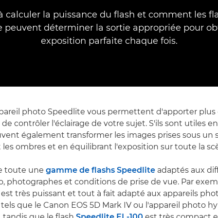
 calculer la puissance du flash et comment les f
e peuvent déterminer la sortie appropriée pour ob
exposition parfaite chaque fois.
ppareil photo Speedlite vous permettent d'apporter plus
de contrôler l'éclairage de votre sujet. S'ils sont utiles e
euvent également transformer les images prises sous un so
les ombres et en équilibrant l'exposition sur toute la sc
e toute une
gamme de flashs Speedlite
adaptés aux dif
o, photographes et conditions de prise de vue. Par exemp
est très puissant et tout à fait adapté aux appareils pho
 tels que le Canon EOS 5D Mark IV ou l'appareil photo hy
, tandis que le flash
Speedlite EL-100
est très compact e