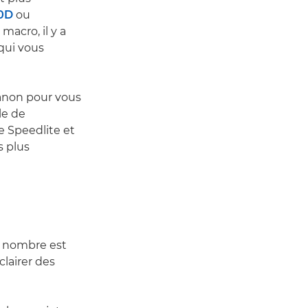
0D
ou
macro, il y a
 qui vous
Canon pour vous
le de
e Speedlite et
s plus
e nombre est
clairer des