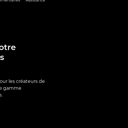
otre
s
our les créateurs de
tre gamme
e.