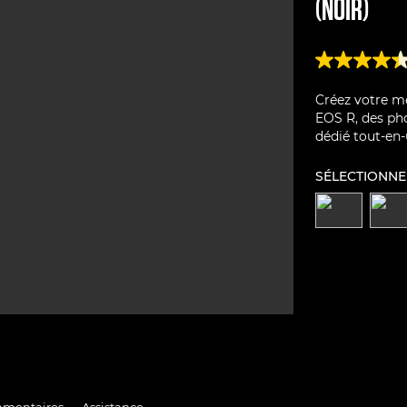
(NOIR)
Créez votre me
EOS R, des pho
dédié tout-en-
SÉLECTIONNE
mentaires
Assistance