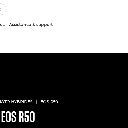
ces
Assistance & support
HOTO HYBRIDES
|
EOS R50
N
EOS R50