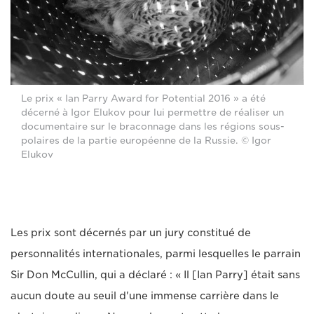
Le prix « Ian Parry Award for Potential 2016 » a été
décerné à Igor Elukov pour lui permettre de réaliser un
documentaire sur le braconnage dans les régions sous-
polaires de la partie européenne de la Russie. © Igor
Elukov
Les prix sont décernés par un jury constitué de
personnalités internationales, parmi lesquelles le parrain
Sir Don McCullin, qui a déclaré : « Il [Ian Parry] était sans
aucun doute au seuil d'une immense carrière dans le