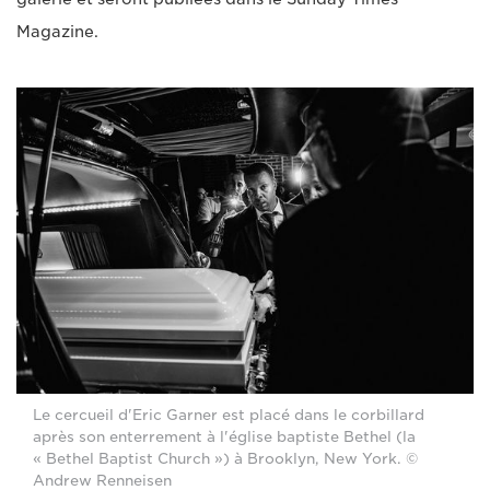
Magazine.
Le cercueil d'Eric Garner est placé dans le corbillard
après son enterrement à l'église baptiste Bethel (la
« Bethel Baptist Church ») à Brooklyn, New York. ©
Andrew Renneisen