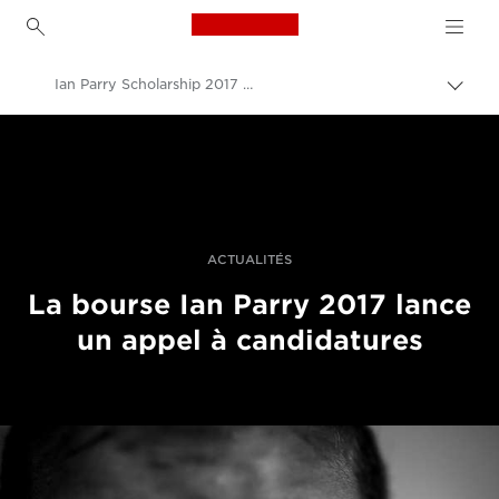
Canon Logo, back to h
Ian Parry Scholarship 2017 Opens
Bascu
entre
Canon
les
fils
Vidéo et photographie professionnelles
d'Ari
Actualités
ACTUALITÉS
La bourse Ian Parry 2017 lance
un appel à candidatures