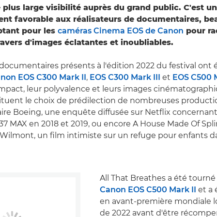
e plus large visibilité auprès du grand public. C'est
ent favorable aux réalisateurs de documentaires, b
ptant pour les
caméras Cinema EOS de Canon
pour ra
ravers d'images éclatantes et inoubliables.
cumentaires présents à l'édition 2022 du festival ont é
non EOS C300 Mark II
,
EOS C300 Mark III
et
EOS C500 M
mpact, leur polyvalence et leurs images cinématographi
tuent le choix de prédilection de nombreuses productio
faire Boeing, une enquête diffusée sur Netflix concernant
7 MAX en 2018 et 2019, ou encore A House Made Of Spli
ilmont, un film intimiste sur un refuge pour enfants da
All That Breathes a été tourn
Canon EOS C500 Mark II
et a 
en avant-première mondiale lo
de 2022 avant d'être récompen