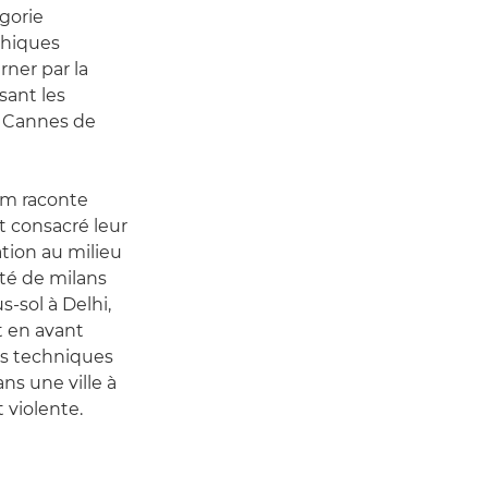
égorie
hiques
rner par la
sant les
e Cannes de
ilm raconte
nt consacré leur
ation au milieu
rté de milans
s-sol à Delhi,
 en avant
es techniques
ns une ville à
 violente.