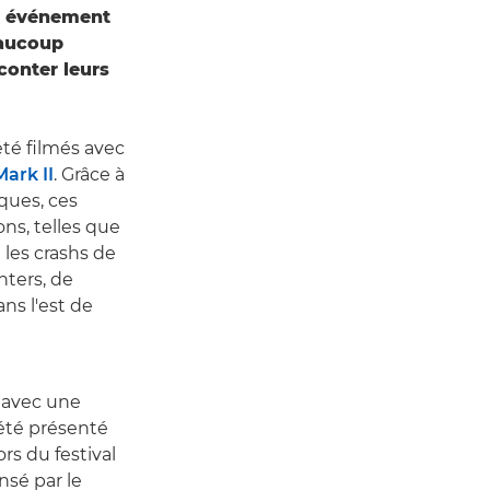
 un événement
eaucoup
conter leurs
té filmés avec
ark II
. Grâce à
ques, ces
ns, telles que
 les crashs de
nters, de
ns l'est de
é avec une
été présenté
rs du festival
sé par le