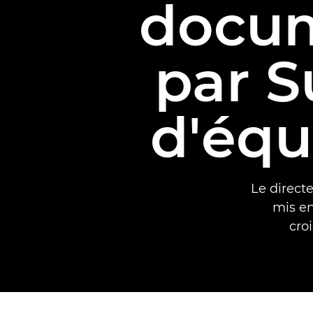
docum
par S
d'éq
Le direct
mis en
cro