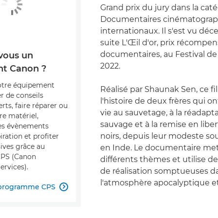
Grand prix du jury dans la cat
Documentaires cinématograp
internationaux. Il s'est vu déce
suite L'Œil d'or, prix récompen
documentaires, au Festival d
vous un
2022.
t Canon ?
otre équipement
Réalisé par Shaunak Sen, ce f
r de conseils
l'histoire de deux frères qui o
erts, faire réparer ou
vie au sauvetage, à la réadapt
re matériel,
sauvage et à la remise en libe
des évènements
noirs, depuis leur modeste sou
iration et profiter
sives grâce au
en Inde. Le documentaire met
PS (Canon
différents thèmes et utilise d
ervices).
de réalisation somptueuses da
l'atmosphère apocalyptique et
 programme CPS
