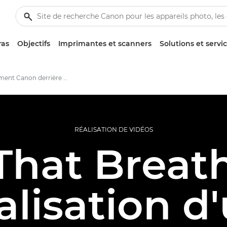
ras
Objectifs
Imprimantes et scanners
Solutions et servi
L'équipement Canon derrière All That Breathes
RÉALISATION DE VIDÉOS
 That Breath
alisation d