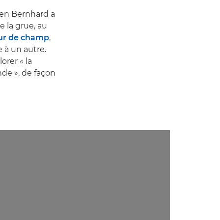
Ben Bernhard a
 la grue, au
ur de champ
,
 à un autre.
orer « la
nde », de façon