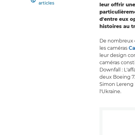

articles
leur offrir un
particulièrem
d'entre eux o
histoires au t
De nombreux do
les caméras
Ca
leur design co
caméras consti
Downfall : L'af
deux Boeing 73
Simon Lereng W
l'Ukraine.