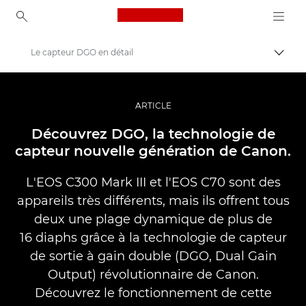
Canon Logo, back to ho
Le capteur DGO en détail
Bascul
Canon
Vidéo et photographie professionnelles
ARTICLE
Histoires
Découvrez DGO, la technologie de
capteur nouvelle génération de Canon.
L'EOS C300 Mark III et l'EOS C70 sont des
appareils très différents, mais ils offrent tous
deux une plage dynamique de plus de
16 diaphs grâce à la technologie de capteur
de sortie à gain double (DGO, Dual Gain
Output) révolutionnaire de Canon.
Découvrez le fonctionnement de cette