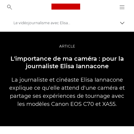
Canon Logo, back to ho
Le vidéojournalisme avec Elisa Iannacone
Bascul
Canon
Vidéo et photographie professionnelles
ARTICLE
Histoires
L'importance de ma caméra : pour la
journaliste Elisa Iannacone
La journaliste et cinéaste Elisa Iannacone
explique ce qu'elle attend d'une caméra et
partage ses expériences de tournage avec
les modèles Canon EOS C70 et XA55.