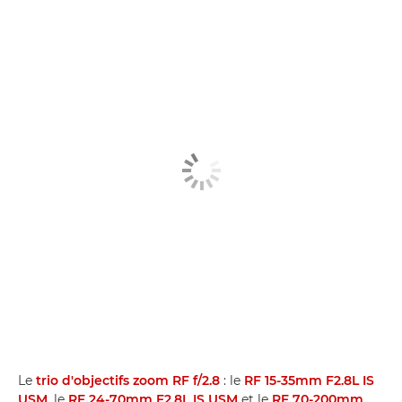
Le
trio d'objectifs zoom RF f/2.8
: le
RF 15-35mm F2.8L IS
USM
, le
RF 24-70mm F2.8L IS USM
et le
RF 70-200mm