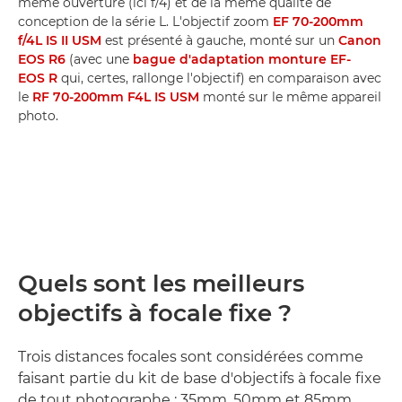
même ouverture (ici f/4) et de la même qualité de
conception de la série L. L'objectif zoom
EF 70-200mm
f/4L IS II USM
est présenté à gauche, monté sur un
Canon
EOS R6
(avec une
bague d'adaptation monture EF-
EOS R
qui, certes, rallonge l'objectif) en comparaison avec
le
RF 70-200mm F4L IS USM
monté sur le même appareil
photo.
Quels sont les meilleurs
objectifs à focale fixe ?
Trois distances focales sont considérées comme
faisant partie du kit de base d'objectifs à focale fixe
de tout photographe : 35mm, 50mm et 85mm.