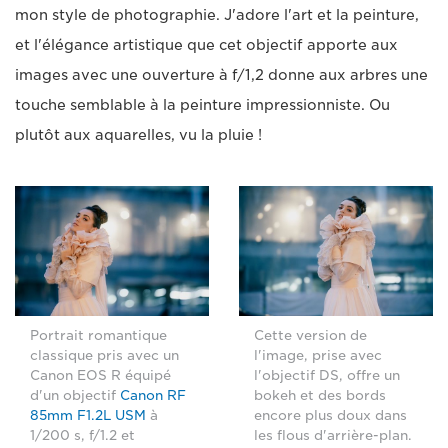
mon style de photographie. J'adore l'art et la peinture,
et l'élégance artistique que cet objectif apporte aux
images avec une ouverture à f/1,2 donne aux arbres une
touche semblable à la peinture impressionniste. Ou
plutôt aux aquarelles, vu la pluie !
Portrait romantique
Cette version de
classique pris avec un
l'image, prise avec
Canon EOS R équipé
l'objectif DS, offre un
d'un objectif
Canon RF
bokeh et des bords
85mm F1.2L USM
à
encore plus doux dans
1/200 s, f/1.2 et
les flous d'arrière-plan.