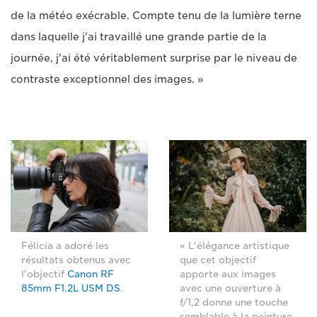
de la météo exécrable. Compte tenu de la lumière terne
dans laquelle j'ai travaillé une grande partie de la
journée, j'ai été véritablement surprise par le niveau de
contraste exceptionnel des images. »
Félicia a adoré les
« L'élégance artistique
résultats obtenus avec
que cet objectif
l'objectif
Canon RF
apporte aux images
85mm F1.2L USM DS
.
avec une ouverture à
f/1,2 donne une touche
semblable à la peinture