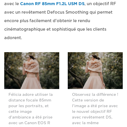
avec le
Canon RF 85mm F1.2L USM DS
, un objectif RF
avec un revêtement Defocus Smoothing qui permet
encore plus facilement d'obtenir le rendu
cinématographique et sophistiqué que les clients
adorent.
Félicia adore utiliser la
Observez la différence !
distance focale 85mm
Cette version de
pour les portraits, et
l'image a été prise avec
cette image
le nouvel objectif RF
d'ambiance a été prise
avec revêtement DS,
avec un Canon EOS R
avec la même