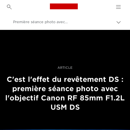
Canon Logo, back to h
Première séance photo avec l'objectif Canon RF 85mm F1.2L USM DS
Bascu
entre
Canon
les
fils
Vidéo et photographie professionnelles
d'Ari
Histoires
ARTICLE
C'est l'effet du revêtement DS :
première séance photo avec
l'objectif Canon RF 85mm F1.2L
USM DS