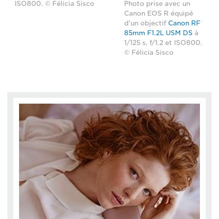
ISO800. © Félicia Sisco
Photo prise avec un
Canon EOS R équipé
d'un objectif
Canon RF
85mm F1.2L USM DS
à
1/125 s, f/1.2 et ISO800.
© Félicia Sisco