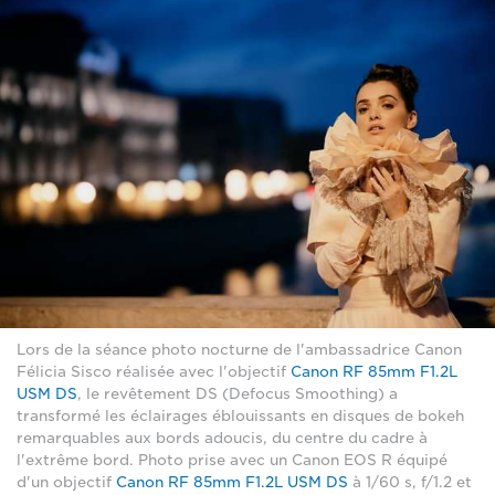
Lors de la séance photo nocturne de l'ambassadrice Canon
Félicia Sisco réalisée avec l'objectif
Canon RF 85mm F1.2L
USM DS
, le revêtement DS (Defocus Smoothing) a
transformé les éclairages éblouissants en disques de bokeh
remarquables aux bords adoucis, du centre du cadre à
l'extrême bord. Photo prise avec un Canon EOS R équipé
d'un objectif
Canon RF 85mm F1.2L USM DS
à 1/60 s, f/1.2 et