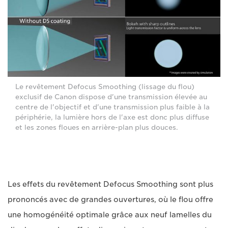
Le revêtement Defocus Smoothing (lissage du flou)
exclusif de Canon dispose d'une transmission élevée au
centre de l'objectif et d'une transmission plus faible à la
périphérie, la lumière hors de l'axe est donc plus diffuse
et les zones floues en arrière-plan plus douces.
Les effets du revêtement Defocus Smoothing sont plus
prononcés avec de grandes ouvertures, où le flou offre
une homogénéité optimale grâce aux neuf lamelles du