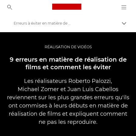
Canon Logo, back to ho
Erreurs à éviter en matière de réalisation de films
Bascul
Canon
Vidéo et photographie professionnelles
RÉALISATION DE VIDÉOS
Histoires
9 erreurs en matière de réalisation de
films et comment les éviter
Les réalisateurs Roberto Palozzi,
Michael Zomer et Juan Luis Cabellos
reviennent sur les plus grandes erreurs qu'ils
ont commises à leurs débuts en matière de
réalisation de films et expliquent comment
ne pas les reproduire.