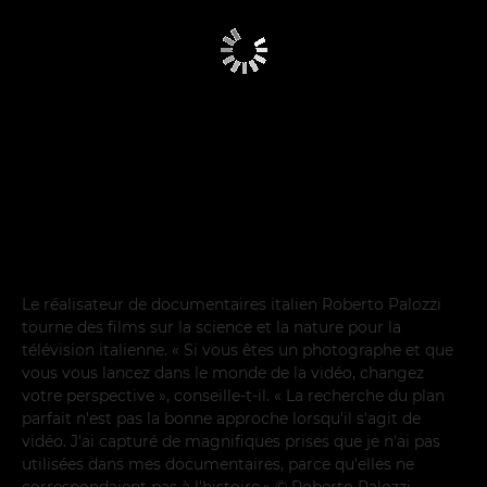
Le réalisateur de documentaires italien Roberto Palozzi
tourne des films sur la science et la nature pour la
télévision italienne. « Si vous êtes un photographe et que
vous vous lancez dans le monde de la vidéo, changez
votre perspective », conseille-t-il. « La recherche du plan
parfait n'est pas la bonne approche lorsqu'il s'agit de
vidéo. J'ai capturé de magnifiques prises que je n'ai pas
utilisées dans mes documentaires, parce qu'elles ne