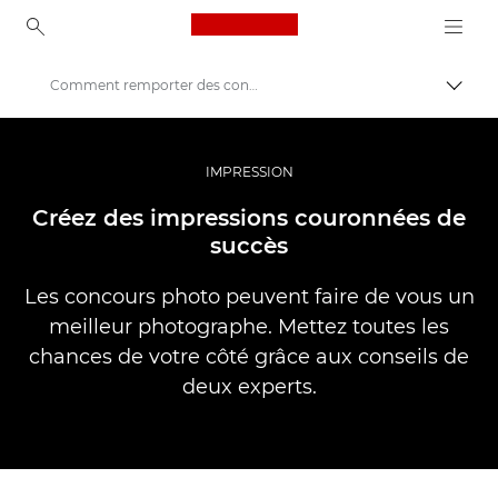
Canon Logo, back to ho
Comment remporter des concours de photographie
Bascul
Canon
Vidéo et photographie professionnelles
IMPRESSION
Histoires
Créez des impressions couronnées de
succès
Les concours photo peuvent faire de vous un
meilleur photographe. Mettez toutes les
chances de votre côté grâce aux conseils de
deux experts.