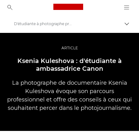
Canon Logo, back to ho
D'étudiante à photographe professionnelle
Bascul
Canon
Vidéo et photographie professionnelles
ARTICLE
Histoires
Ksenia Kuleshova : d'étudiante à
ambassadrice Canon
La photographe de documentaire Ksenia
Kuleshova évoque son parcours
professionnel et offre des conseils à ceux qui
souhaitent percer dans le photojournalisme.