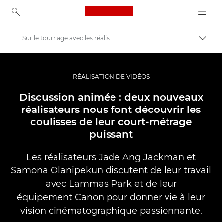
Canon Logo, back to ho
Sur le tournage avec les réalisateurs de Lammas Park
Bascul
Canon
Vidéo et photographie professionnelles
RÉALISATION DE VIDÉOS
Histoires
Discussion animée : deux nouveaux
réalisateurs nous font découvrir les
coulisses de leur court-métrage
puissant
Les réalisateurs Jade Ang Jackman et
Samona Olanipekun discutent de leur travail
avec Lammas Park et de leur
équipement Canon pour donner vie à leur
vision cinématographique passionnante.