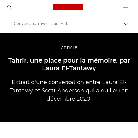
Canon Logo, back to ho
Conversation avec Laura El-Tantawy
Bascul
Canon
Vidéo et photographie professionnelles
ARTICLE
Histoires
Tahrir, une place pour la mémoire, par
Laura El-Tantawy
Extrait d'une conversation entre Laura El-
Tantawy et Scott Anderson qui a eu lieu en
décembre 2020.