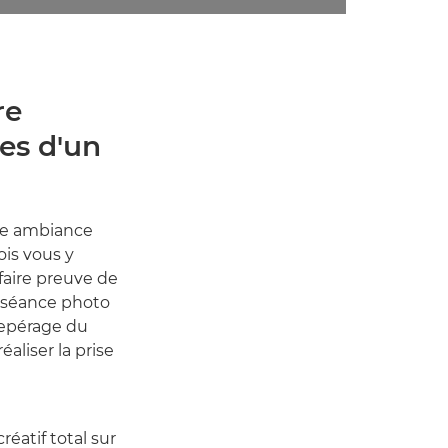
re
es d'un
tte ambiance
ois vous y
faire preuve de
e séance photo
repérage du
éaliser la prise
réatif total sur