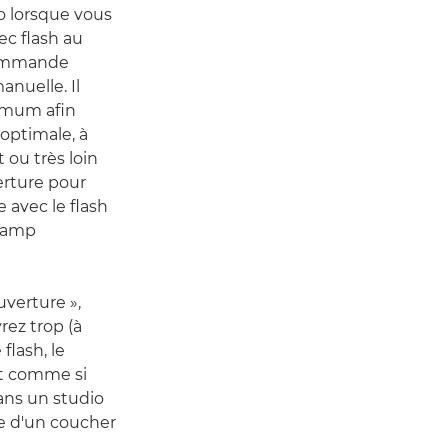
to lorsque vous
ec flash au
commande
anuelle. Il
nimum afin
optimale, à
 ou très loin
verture pour
 avec le flash
champ
uverture »,
rez trop (à
 flash, le
est comme si
ans un studio
he d'un coucher