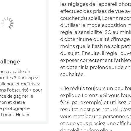
les réglages de l'appareil pho
effectuez des prises de vue av
coucher du soleil, Lorenz re
d'utiliser le mode exposition m
règle la sensibilité ISO au mi
d'obtenir une qualité d'image 
moins que le flash ne soit petit
du sujet. Ensuite, il règle l'ou
exposer correctement l'athlète
allenge
et obtenir la profondeur de 
ous capable de
souhaitée.
imites ? Participez
allenge et maîtrisez
« Je réduis toujours un peu l'o
ans l'obscurité » pour
explique Lorenz. « Si vous l'ouv
nce de gagner le
f/2.8, par exemple) et utilisez le
non et d'être
 le photographe
résultat n'est pas naturel. C'
 Lorenz Holder.
vous mettiez une personne d
et que vous placiez une affic
de soleil derrière elle. »