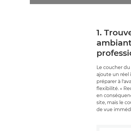
1. Trouv
ambiant
profess
Le coucher du 
ajoute un réel 
préparer à l'a
flexibilité. «
en conséquenc
site, mais le c
de vue immédi