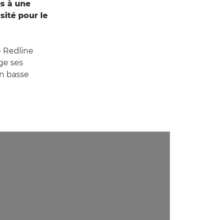
es à une
sité pour le
e Redline
age ses
en basse