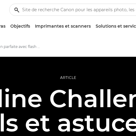
ras
Objectifs
Imprimantes et scanners
Solutions et servi
Exposition parfaite avec flash en basse lumière
ARTICLE
ine Challe
ls et astuc