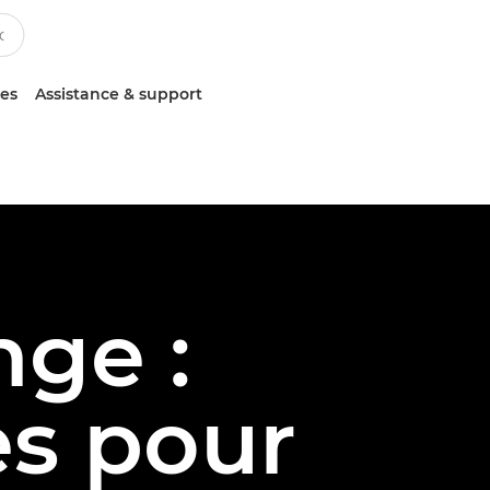
ces
Assistance & support
nge :
es pour