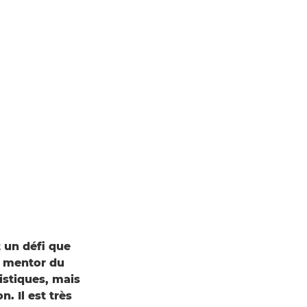
 un défi que
t mentor du
istiques, mais
n. Il est très