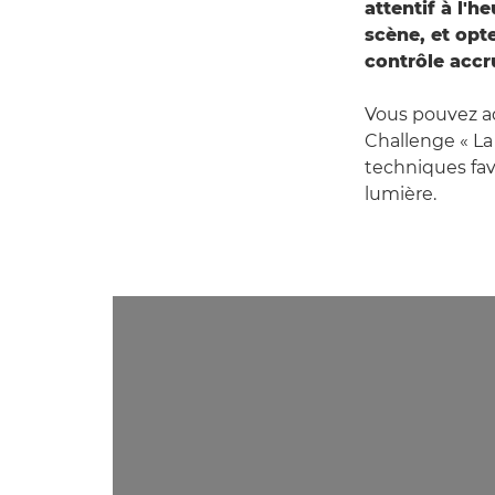
attentif à l'h
scène, et opt
contrôle accru
Vous pouvez ad
Challenge « La 
techniques fav
lumière.