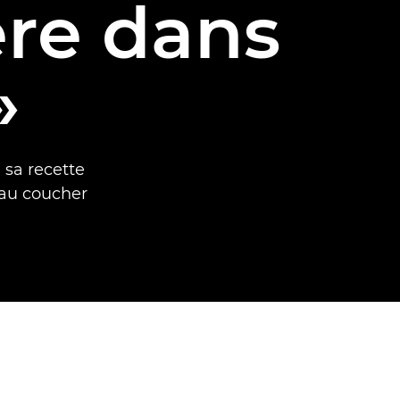
ère dans
»
 sa recette
 au coucher