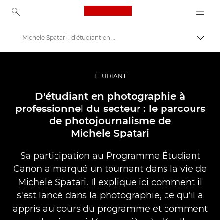
Canon Logo, back to ho
Michele Spatari : d'étudiant en photographie à professionnel du secteur
Bascul
Canon
Vidéo et photographie professionnelles
ÉTUDIANT
Histoires
D'étudiant en photographie à
professionnel du secteur : le parcours
de photojournalisme de
Michele Spatari
Sa participation au Programme Étudiant
Canon a marqué un tournant dans la vie de
Michele Spatari. Il explique ici comment il
s'est lancé dans la photographie, ce qu'il a
appris au cours du programme et comment