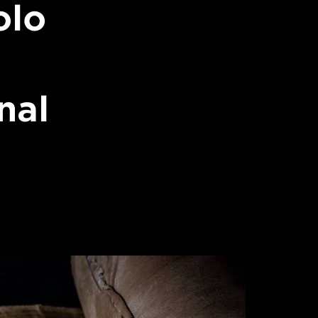
olo
nal