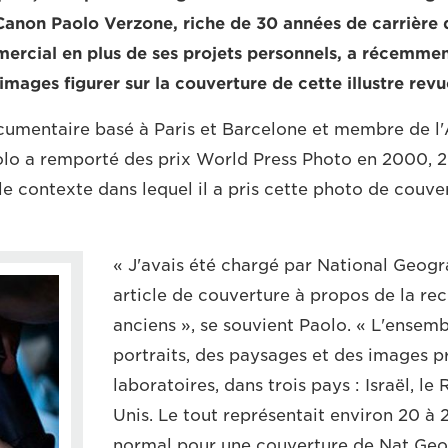
anon Paolo Verzone, riche de 30 années de carrière
mercial en plus de ses projets personnels, a récemment
 images figurer sur la couverture de cette illustre revu
umentaire basé à Paris et Barcelone et membre de l
lo a remporté des prix World Press Photo en 2000, 20
le contexte dans lequel il a pris cette photo de couve
« J'avais été chargé par National Geogra
article de couverture à propos de la rec
anciens », se souvient Paolo. « L'ensem
portraits, des paysages et des images p
laboratoires, dans trois pays : Israël, l
Unis. Le tout représentait environ 20 à 2
normal pour une couverture de Nat Geo