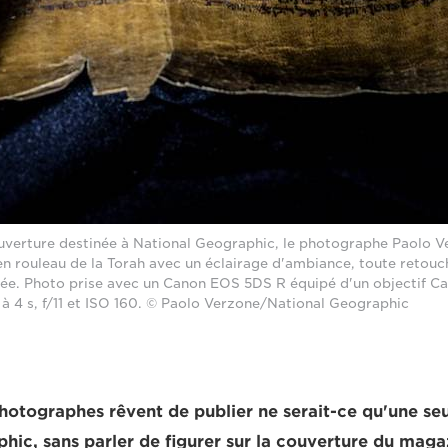
uverture destinée à National Geographic, le photographe Paolo V
en rouleau de la Torah avec un éclairage d'ambiance, toute retouch
ée. Photo prise avec un Canon EOS 5DS R équipé d'un objectif 
à 4 s, f/11 et ISO 160. © Paolo Verzone/National Geographic
photographes rêvent de publier ne serait-ce qu'une se
hic, sans parler de figurer sur la couverture du maga