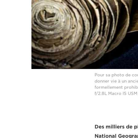
Pour sa photo de co
donner vie à un anci
formellement prohib
f/2.8L Macro IS USM 
Des milliers de 
National Geograp