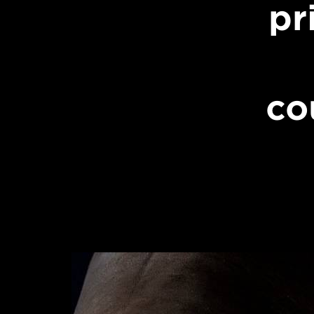
pr
co