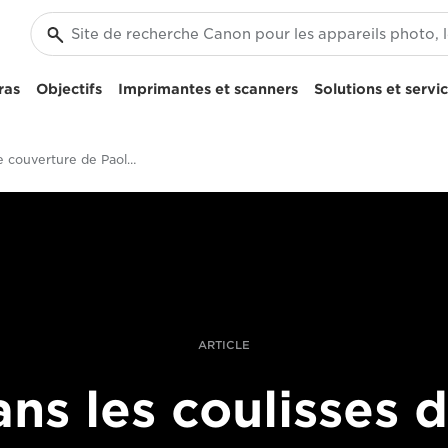
ras
Objectifs
Imprimantes et scanners
Solutions et servi
Photo de couverture de Paolo Verzone
ARTICLE
ns les coulisses 