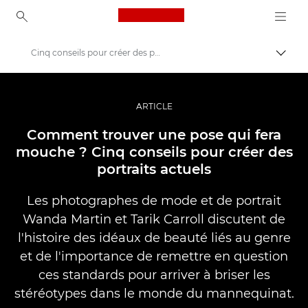
Canon Logo, back to ho
Cinq conseils pour créer des portraits marquants
Bascul
Canon
Vidéo et photographie professionnelles
ARTICLE
Histoires
Comment trouver une pose qui fera
mouche ? Cinq conseils pour créer des
portraits actuels
Les photographes de mode et de portrait
Wanda Martin et Tarik Carroll discutent de
l'histoire des idéaux de beauté liés au genre
et de l'importance de remettre en question
ces standards pour arriver à briser les
stéréotypes dans le monde du mannequinat.