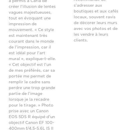
a permis à Carla de
s'adresser aux
créer l'illusion de lentes
boutiques et aux cafés
vagues majestueuses,
locaux, souvent ravis
tout en évoquant une
de décorer leurs murs
impression de
avec vos photos et de
mouvement. « Ce style
les vendre à leurs
est maintenant très
clients.
courant dans le monde
de l'impression, car il
est idéal pour l'art
mural », explique-t-elle.
« Cet objectif est l'un
de mes préférés, car sa
portée me permet de
remplir le cadre sans
perdre une trop grande
partie de l'image
lorsque je la recadre
pour le tirage. » Photo
prise avec un Canon
EOS 5DS R équipé d'un
objectif Canon EF 100-
400mm f/4.5-5.6L IS II