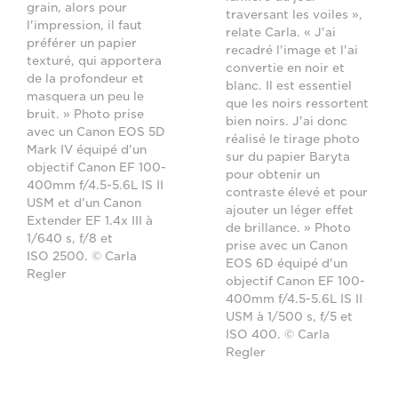
grain, alors pour
traversant les voiles »,
l'impression, il faut
relate Carla. « J'ai
préférer un papier
recadré l'image et l'ai
texturé, qui apportera
convertie en noir et
de la profondeur et
blanc. Il est essentiel
masquera un peu le
que les noirs ressortent
bruit. » Photo prise
bien noirs. J'ai donc
avec un Canon EOS 5D
réalisé le tirage photo
Mark IV équipé d'un
sur du papier Baryta
objectif Canon EF 100-
pour obtenir un
400mm f/4.5-5.6L IS II
contraste élevé et pour
USM et d'un Canon
ajouter un léger effet
Extender EF 1.4x III à
de brillance. » Photo
1/640 s, f/8 et
prise avec un Canon
ISO 2500. © Carla
EOS 6D équipé d'un
Regler
objectif Canon EF 100-
400mm f/4.5-5.6L IS II
USM à 1/500 s, f/5 et
ISO 400. © Carla
Regler