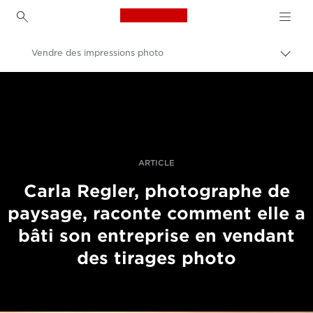
Canon Logo, back to h
Vendre des impressions photo
Bascu
entre
Canon
les
fils
Vidéo et photographie professionnelles
d'Ari
Histoires
ARTICLE
Carla Regler, photographe de
paysage, raconte comment elle a
bâti son entreprise en vendant
des tirages photo