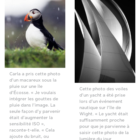
Carla a pris cette photo
d'un macareux sous la
pluie sur une île
Cette photo des voiles
d'Écosse. « Je voulais
d'un yacht a été prise
intégrer les gouttes de
lors d'un événement
pluie dans l'image. La
nautique sur l'île de
seule façon d'y parvenir
Wight. « Le yacht était
était d'augmenter la
suffisamment proche
sensibilité ISO »,
pour que je parvienne à
raconte-t-elle. « Cela
saisir cette photo de la
ajoute du bruit, ou
lumière du jour