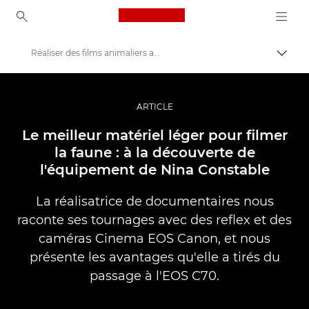
Canon Logo, back to ho
Réaliser des films animaliers avec un équipement léger
Bascul
Canon
Vidéo et photographie professionnelles
ARTICLE
Histoires
Le meilleur matériel léger pour filmer
la faune : à la découverte de
l'équipement de Nina Constable
La réalisatrice de documentaires nous
raconte ses tournages avec des reflex et des
caméras Cinema EOS Canon, et nous
présente les avantages qu'elle a tirés du
passage à l'EOS C70.