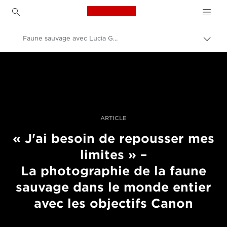
Canon Logo, back to h
Faune sauvage avec Lucia Griggi
Bascu
entre
Canon
les
fils
Vidéo et photographie professionnelles
d'Ari
Histoires
ARTICLE
« J'ai besoin de repousser mes
limites » –
La photographie de la faune
sauvage dans le monde entier
avec les objectifs Canon