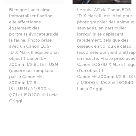
Bien que Lucia aime
Le suivi AF du Canon EOS-
immortaliser l'action,
1D X Mark III est idéal pour
elle affectionne
photographier des animaux
également des
sauvages, en particulier
portraits évocateurs de
lorsqu'ils se déplacent
la faune. Photo prise
rapidement, tels que des
avec un Canon EOS-
oiseaux en vol ou ce calao
1D X Mark II équipé d'un
leucomèle qui vient d'attrap
objectif Canon EF
un insecte. Photo prise avec
300mm f/2.8L IS II USM
Canon EOS-1D X Mark II équ
(désormais remplacé
d'un objectif
par le Canon EF
Canon EF 300mm f/2.8L IS
300mm f/2.8L
à 1/1000 s, f/6.3 et ISO640.
IS II USM) à 1/800 s,
Lucia Griggi
f/7.1 et ISO200. © Lucia
Griggi