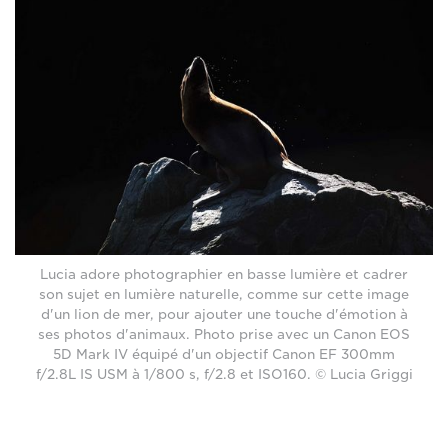
Lucia adore photographier en basse lumière et cadrer
son sujet en lumière naturelle, comme sur cette image
d'un lion de mer, pour ajouter une touche d'émotion à
ses photos d'animaux. Photo prise avec un Canon EOS
5D Mark IV équipé d'un objectif Canon EF 300mm
f/2.8L IS USM à 1/800 s, f/2.8 et ISO160. © Lucia Griggi