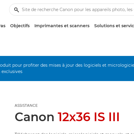
ras
Objectifs
Imprimantes et scanners
Solutions et servi
duit pour profiter des mises à jour des logiciels et micrologiciel
s exclusives
ASSISTANCE
Canon
12x36 IS III