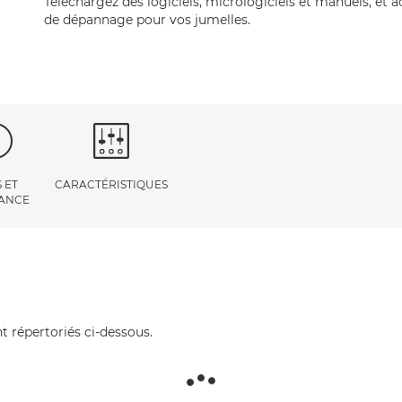
Téléchargez des logiciels, micrologiciels et manuels, et 
de dépannage pour vos jumelles.
 ET
CARACTÉRISTIQUES
TANCE
t répertoriés ci-dessous.