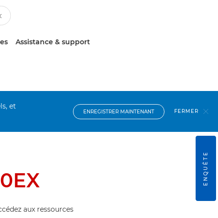
ces
Assistance & support
s, et
FERMER
ENREGISTRER MAINTENANT
ENQUÊTE
20EX
accédez aux ressources