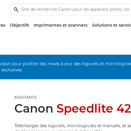
ras
Objectifs
Imprimantes et scanners
Solutions et servi
duit pour profiter des mises à jour des logiciels et micrologiciel
s exclusives
ASSISTANCE
Canon
Speedlite 4
Téléchargez des logiciels, micrologiciels et manuels, et 