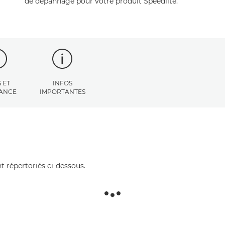
de dépannage pour votre produit Speedlite.
 ET
INFOS
TANCE
IMPORTANTES
t répertoriés ci-dessous.