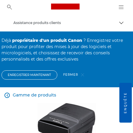
Canon Logo, back to ho
Assistance produits clients
Bascul
Canon
Déjà
propriétaire d'un produit Canon
? Enregistrez votre
produit pour profiter des mises à jour des logiciels et
micrologiciels, et choisissez de recevoir des conseils
personnalisés et des offres exclusives
FERMER
ENREGISTRER MAINTENANT
ENQUÊTE
Gamme de produits
