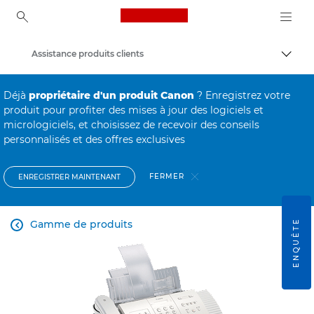
Canon Logo, back to ho
Assistance produits clients
Bascul
Canon
Déjà
propriétaire d'un produit Canon
? Enregistrez votre
produit pour profiter des mises à jour des logiciels et
micrologiciels, et choisissez de recevoir des conseils
personnalisés et des offres exclusives
FERMER
ENREGISTRER MAINTENANT
ENQUÊTE
Gamme de produits
