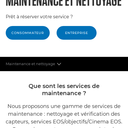
MAINTENANCE ET NETTOYAGE
Prêt à réserver votre service ?
CONSOMMATEUR
ENTREPRISE
Maintenance et nettoyage
Avantages de la maintenance
Que sont les services de
maintenance ?
Nettoyage
Nous proposons une gamme de services de
Calage AF
maintenance : nettoyage et vérification des
Pixels défectueux
capteurs, services EOS/objectifs/Cinema EOS.