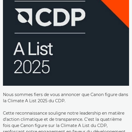
Nous sommes fiers de vous annoncer que Canon figure dans
la Climate A List 2025 du CDP.
Cette reconnaissance souligne notre leadership en matière
d'action climatique et de transparence. C'est la quatrième
fois que Canon figure sur la Climate A List du CDP,
renforçant notre engagement en faveur du développement