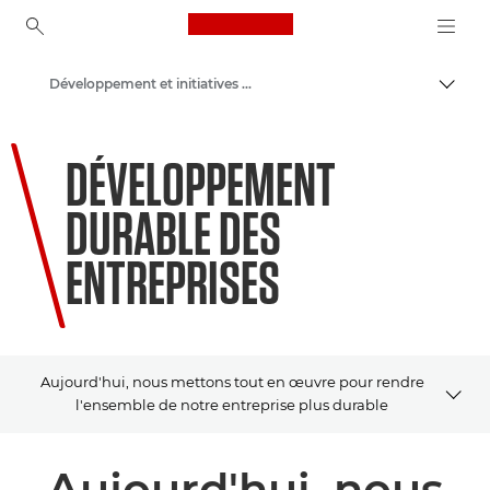
Canon Logo, back to ho
Développement et initiatives en matière de développement durable
Bascul
Canon
DÉVELOPPEMENT
DURABLE DES
ENTREPRISES
Aujourd'hui, nous mettons tout en œuvre pour rendre
l'ensemble de notre entreprise plus durable
APERÇU
Aujourd'hui, nous