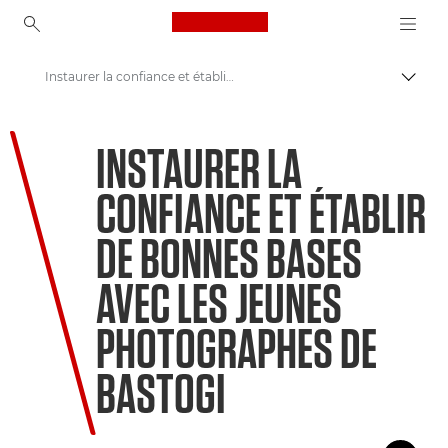
Canon Logo, back to ho
Instaurer la confiance et établir de bonnes bases avec les jeunes photographes de Bastogi
Bascul
Canon
INSTAURER LA
Bienvenue dans VIEW
CONFIANCE ET ÉTABLIR
DE BONNES BASES
AVEC LES JEUNES
PHOTOGRAPHES DE
BASTOGI