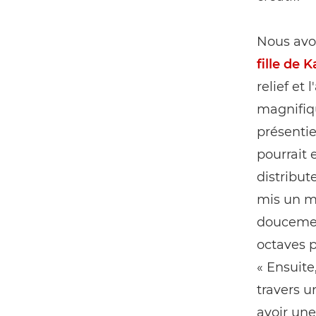
Nous avo
fille de 
relief e
magnifiqu
présentie
pourrait 
distribute
mis un mic
doucement
octaves p
« Ensuite
travers u
avoir une