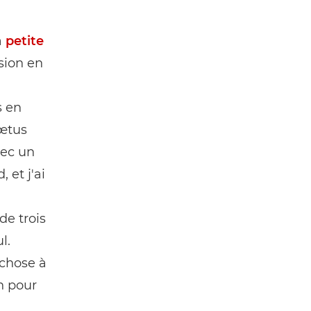
a
petite
sion en
s en
fœtus
vec un
 et j'ai
de trois
l.
 chose à
n pour