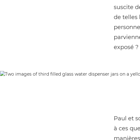
suscite d
de telles
personnes
parvienne
exposé ? 
Paul et s
à ces que
manières 