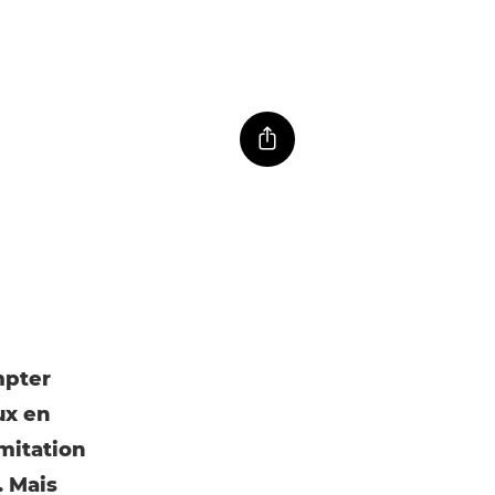
mpter
ux en
mitation
. Mais