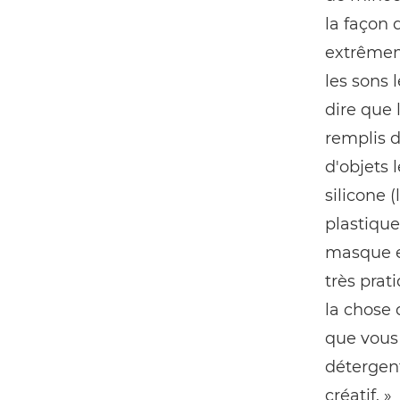
la façon d
extrêmem
les sons l
dire que 
remplis d
d'objets 
silicone 
plastique
masque e
très prat
la chose 
que vous 
détergent
créatif. »