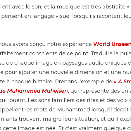
ulent avec le son, et la musique est très abstraite »
ls pensent en langage visuel lorsqu'ils racontent le
»
nous avons conçu notre expérience
World Unsee
rfaitement conscients de ce point. Traduire la pui
use de chaque image en paysages audio uniques é
re pour ajouter une nouvelle dimension et une n
te à chaque histoire. Prenons l'exemple de
« A Sm
 de Muhammed Muheisen
, qui représente des enf
qui jouent. Les sons familiers des rires et des voix 
appellent les mots de Muhammed lorsqu'il décrit l
nfants trouvent malgré leur situation, et qu'il exp
cette image est née. Et c'est vraiment quelque c