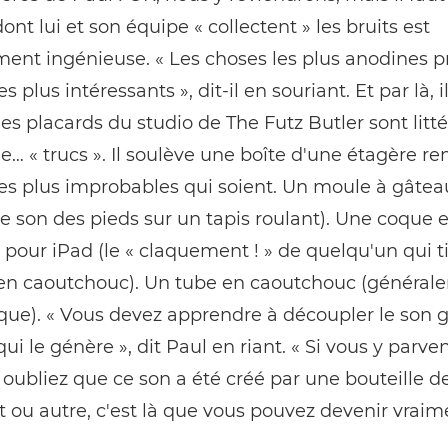
ont lui et son équipe « collectent » les bruits est
ent ingénieuse. « Les choses les plus anodines p
es plus intéressants », dit-il en souriant. Et par là, i
les placards du studio de The Futz Butler sont lit
e… « trucs ». Il soulève une boîte d'une étagère re
les plus improbables qui soient. Un moule à gâtea
(le son des pieds sur un tapis roulant). Une coque 
 pour iPad (le « claquement ! » de quelqu'un qui t
n caoutchouc). Un tube en caoutchouc (général
ique). « Vous devez apprendre à découpler le son 
qui le génère », dit Paul en riant. « Si vous y parve
oubliez que ce son a été créé par une bouteille d
 ou autre, c'est là que vous pouvez devenir vraim