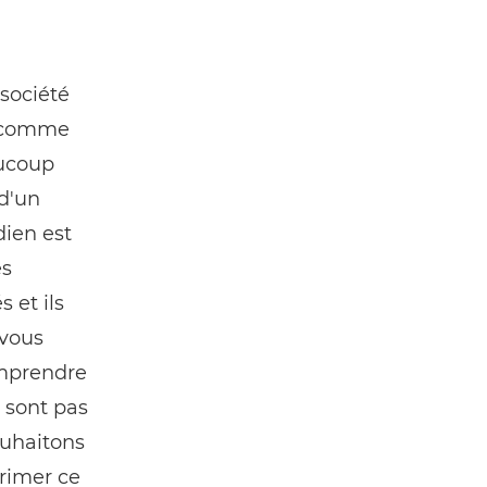
 société
té comme
aucoup
 d'un
dien est
es
 et ils
 vous
omprendre
e sont pas
ouhaitons
primer ce