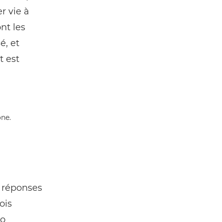
r vie à
nt les
é, et
t est
s réponses
ois
io