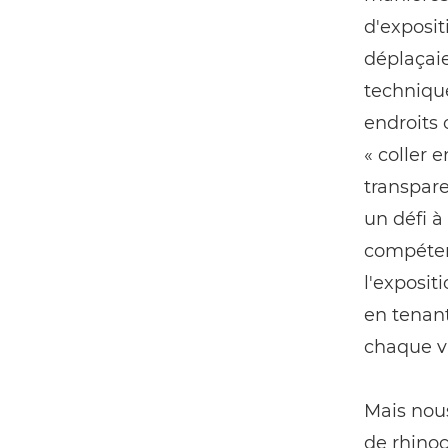
d'exposit
déplaçaie
technique
endroits 
« coller
transpare
un défi à
compétenc
l'exposit
en tenant
chaque vi
Mais nous
de rhinoc