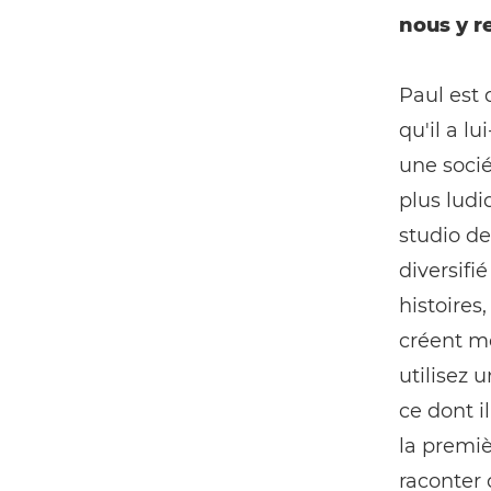
nous y r
Paul est 
qu'il a l
une socié
plus ludiq
studio de
diversifié
histoires
créent m
utilisez 
ce dont i
la premiè
raconter 