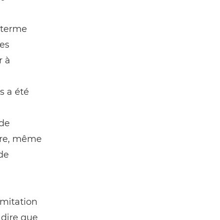
 terme
des
r à
s a été
 de
utre, même
de
imitation
 dire que