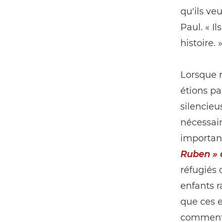
qu'ils ve
Paul. « I
histoire. 
Lorsque 
étions pa
silencie
nécessai
importan
Ruben »
réfugiés 
enfants r
que ces e
comment 