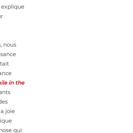
, explique
ur
n
, nous
ssance
tait
uance
ile in the
ants
des
a joie
lique
hose qui