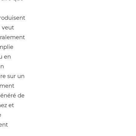
roduisent
l veut
téralement
mplie
u en
en
ire sur un
ement
généré de
nez et
e
ent