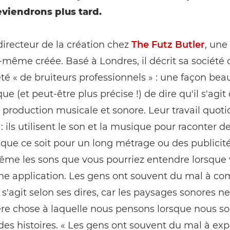
eviendrons plus tard.
directeur de la création chez
The Futz Butler
, une
ui-même créée. Basé à Londres, il décrit sa socié
té « de bruiteurs professionnels » : une façon be
ue (et peut-être plus précise !) de dire qu'il s'agit
 production musicale et sonore. Leur travail quoti
 : ils utilisent le son et la musique pour raconter d
, que ce soit pour un long métrage ou des publicités
ême les sons que vous pourriez entendre lorsque
une application. Les gens ont souvent du mal à c
l s'agit selon ses dires, car les paysages sonores n
re chose à laquelle nous pensons lorsque nous s
des histoires. « Les gens ont souvent du mal à ex