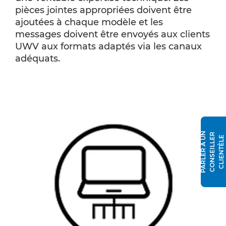
pièces jointes appropriées doivent être
ajoutées à chaque modèle et les
messages doivent être envoyés aux clients
UWV aux formats adaptés via les canaux
adéquats.
P
A
R
L
E
R
À
N
C
O
N
S
E
I
L
L
E
R
C
L
I
E
N
T
È
L
U
E