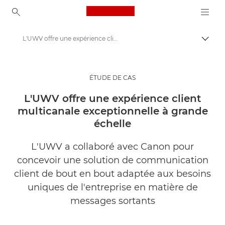
Canon Logo, back to ho
L'UWV offre une expérience client multicanale exceptionnelle à grande échelle
Bascul
Canon
Solutions et services
ÉTUDE DE CAS
Evénements et témoignages
L'UWV offre une expérience client
multicanale exceptionnelle à grande
Études de cas
échelle
L'UWV a collaboré avec Canon pour
concevoir une solution de communication
client de bout en bout adaptée aux besoins
uniques de l'entreprise en matière de
messages sortants