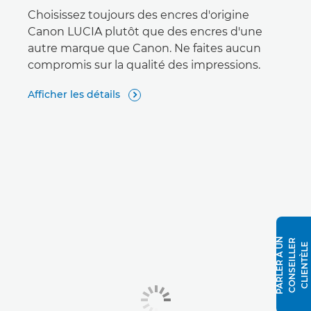
Choisissez toujours des encres d'origine
Canon LUCIA plutôt que des encres d'une
autre marque que Canon. Ne faites aucun
compromis sur la qualité des impressions.
Afficher les détails

P
A
R
L
E
R
À
N
C
O
N
S
E
I
L
L
E
R
C
L
I
E
N
T
È
L
U
E