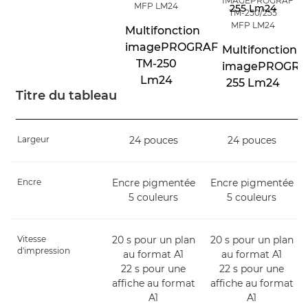
IMAGEPROGRAF
MFP LM24
TM-250/255
MFP LM24
Multifonction
imagePROGRAF
Multifonction
TM-250
imagePROGRA
Lm24
255 Lm24
Titre du tableau
Largeur
24 pouces
24 pouces
Encre
Encre pigmentée
Encre pigmentée
5 couleurs
5 couleurs
Vitesse
20 s pour un plan
20 s pour un plan
d'impression
au format A1
au format A1
22 s pour une
22 s pour une
affiche au format
affiche au format
A1
A1