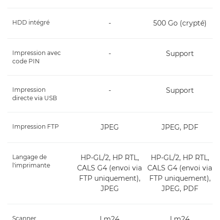
HDD intégré
-
500 Go (crypté)
Impression avec
-
Support
code PIN
Impression
-
Support
directe via USB
Impression FTP
JPEG
JPEG, PDF
Langage de
HP-GL/2, HP RTL,
HP-GL/2, HP RTL,
l'imprimante
CALS G4 (envoi via
CALS G4 (envoi via
FTP uniquement),
FTP uniquement),
JPEG
JPEG, PDF
Scanner
Lm24
Lm24