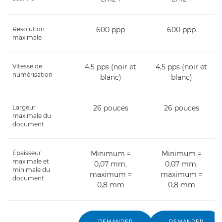
Résolution
600 ppp
600 ppp
maximale
Vitesse de
4,5 pps (noir et
4,5 pps (noir et
numérisation
blanc)
blanc)
Largeur
26 pouces
26 pouces
maximale du
document
Épaisseur
Minimum =
Minimum =
maximale et
0,07 mm,
0,07 mm,
minimale du
maximum =
maximum =
document
0,8 mm
0,8 mm
DEMANDER
DEMANDER