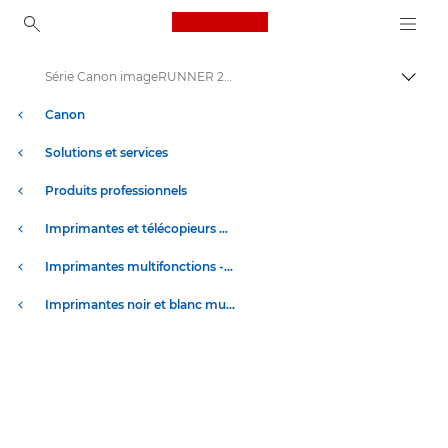
Canon Logo, back to ho
Série Canon imageRUNNER 2700
Bascul
Canon
Solutions et services
Produits professionnels
Imprimantes et télécopieurs professionnels
Imprimantes multifonctions - Multifonctions
Imprimantes noir et blanc multifonction