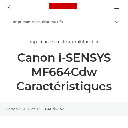
Canon Logo, back to ho
Imprimantes couleur multifonction
Bascul
Canon
Imprimantes couleur multifonction
Solutions et services
Canon i-SENSYS
Produits professionnels
Imprimantes et télécopieurs professionnels
MF664Cdw
Imprimantes multifonctions - Multifonctions
Caractéristiques
Canon i-SENSYS MF664Cdw
Toggle breadcrumbs
Présentation