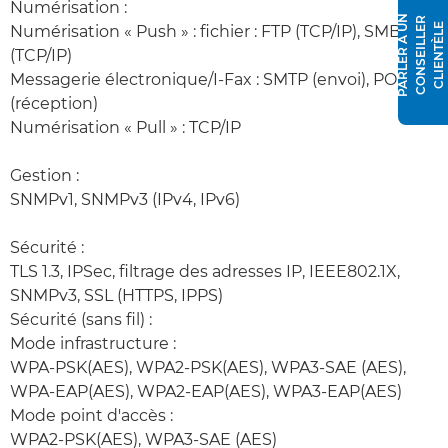
Numérisation :
P
A
R
L
E
R
À
N
C
O
N
S
E
I
L
L
E
R
C
L
I
E
N
T
È
L
U
E
Numérisation « Push » : fichier : FTP (TCP/IP), SMB 3.1.1
(TCP/IP)
Messagerie électronique/I-Fax : SMTP (envoi), POP3
(réception)
Numérisation « Pull » : TCP/IP
Gestion :
SNMPv1, SNMPv3 (IPv4, IPv6)
Sécurité :
TLS 1.3, IPSec, filtrage des adresses IP, IEEE802.1X,
SNMPv3, SSL (HTTPS, IPPS)
Sécurité (sans fil) :
Mode infrastructure :
WPA-PSK(AES), WPA2-PSK(AES), WPA3-SAE (AES),
WPA-EAP(AES), WPA2-EAP(AES), WPA3-EAP(AES)
Mode point d'accès :
WPA2-PSK(AES), WPA3-SAE (AES)