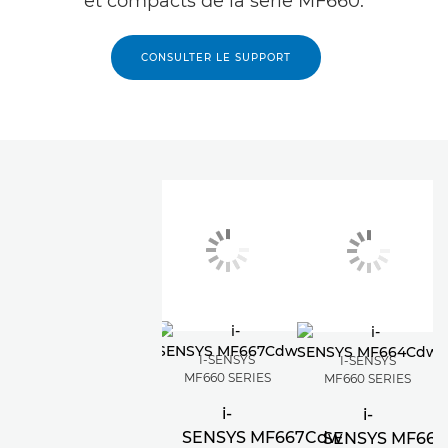
et compacts de la série MF660.
CONSULTER LE SUPPORT
I-SENSYS
I-SENSYS
MF660 SERIES
MF660 SERIES
i-
i-
SENSYS MF667Cdw
SENSYS MF66