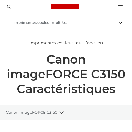
Canon Logo, back to ho
Imprimantes couleur multifonction
Bascul
Canon
Imprimantes couleur multifonction
Solutions et services
Canon
Produits professionnels
Imprimantes et télécopieurs professionnels
imageFORCE C3150
Imprimantes multifonctions - Multifonctions
Caractéristiques
Canon imageFORCE C3150
Toggle breadcrumbs
Présentation