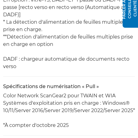
P
A
R
L
E
R
À
N
C
O
N
S
E
I
L
L
E
R
C
L
I
E
N
T
È
L
U
E
passe [recto verso en recto verso (Automatique avec
DADF)]
* La détection d'alimentation de feuilles multiples est
prise en charge.
**Détection d'alimentation de feuilles multiples prise
en charge en option
DADF : chargeur automatique de documents recto
verso
Spécifications de numérisation « Pull »
Color Network ScanGear2 pour TWAIN et WIA
Systèmes d'exploitation pris en charge : Windows®
10/11/Server 2016/Server 2019/Server 2022/Server 2025*
*À compter d'octobre 2025