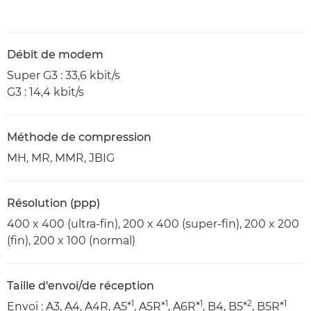
Débit de modem
Super G3 : 33,6 kbit/s
G3 : 14,4 kbit/s
Méthode de compression
MH, MR, MMR, JBIG
Résolution (ppp)
400 x 400 (ultra-fin), 200 x 400 (super-fin), 200 x 200
(fin), 200 x 100 (normal)
Taille d'envoi/de réception
1
1
1
2
1
Envoi : A3, A4, A4R, A5*
, A5R*
, A6R*
, B4, B5*
, B5R*